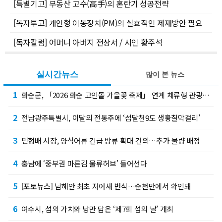
[특별기고] 부동산 고수(高手)의 혼란기 성공전략
[독자투고] 개인형 이동장치(PM)의 실효적인 제재방안 필요
[독자칼럼] 어머니 아버지 전상서 / 시인 황주석
실시간뉴스
많이 본 뉴스
1
화순군, 「2026 화순 고인돌 가을꽃 축제」 연계 체류형 관광·지역경제 활성화 추진
2
전남광주특별시, 이달의 전통주에 ‘섬달천9도 생황칠막걸리’
3
민형배 시장, 양식어류 긴급 방류 확대 건의…추가 물량 배정
4
충남에 ‘중부권 마른김 물류허브’ 들어선다
5
[포토뉴스] 남해안 최초 저어새 번식…순천만에서 확인돼
6
여수시, 섬의 가치와 낭만 담은 ‘제7회 섬의 날’ 개최