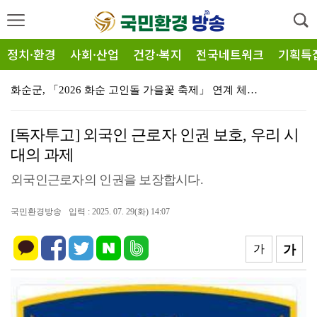
정치·환경
사회·산업
건강·복지
전국네트워크
기획특
화순군, 「2026 화순 고인돌 가을꽃 축제」 연계 체…
전남광주특별시, 이달의 전통주에 ‘섬달천9도 생황칠막걸…
[독자투고] 외국인 근로자 인권 보호, 우리 시
민형배 시장, 양식어류 긴급 방류 확대 건의…추가 물량…
대의 과제
충남에 ‘중부권 마른김 물류허브’ 들어선다
외국인근로자의 인권을 보장합시다.
[포토뉴스] 남해안 최초 저어새 번식…순천만에서 확인돼…
국민환경방송
입력 : 2025. 07. 29(화) 14:07
여수시, 섬의 가치와 낭만 담은 ‘제7회 섬의 날’ 개…
해양수산부 신청사, 부산시 동구의 북항 1단계 재개발 …
가
가
중국 청소년 수학여행단 700여 명 유치
동부지방산림청, 산불진화자원 활용 폭염 피해 예방 총력…