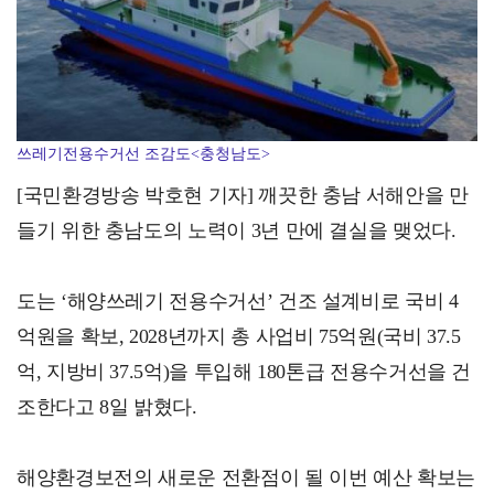
다누리, 달 궤도에서인공물 충돌 전후 포착
쓰레기전용수거선 조감도<충청남도>
[국민환경방송 박호현 기자] 깨끗한 충남 서해안을 만
들기 위한 충남도의 노력이 3년 만에 결실을 맺었다.
도는 ‘해양쓰레기 전용수거선’ 건조 설계비로 국비 4
억원을 확보, 2028년까지 총 사업비 75억원(국비 37.5
억, 지방비 37.5억)을 투입해 180톤급 전용수거선을 건
조한다고 8일 밝혔다.
해양환경보전의 새로운 전환점이 될 이번 예산 확보는