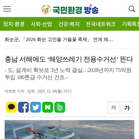
정치·환경
사회·산업
건강·복지
전국네트워크
기획특
화순군, 「2026 화순 고인돌 가을꽃 축제」 연계 체…
전남광주특별시, 이달의 전통주에 ‘섬달천9도 생황칠막걸…
충남 서해에도 ‘해양쓰레기 전용수거선’ 뜬다
민형배 시장, 양식어류 긴급 방류 확대 건의…추가 물량…
- 도, 설계비 확보로 3년 노력 결실…2028년까지 75억원
충남에 ‘중부권 마른김 물류허브’ 들어선다
투입 180톤급 수거선 건조 -
[포토뉴스] 남해안 최초 저어새 번식…순천만에서 확인돼…
박호현 기자
입력 : 2025. 12. 08(월) 10:11
여수시, 섬의 가치와 낭만 담은 ‘제7회 섬의 날’ 개…
가
가
해양수산부 신청사, 부산시 동구의 북항 1단계 재개발 …
중국 청소년 수학여행단 700여 명 유치
동부지방산림청, 산불진화자원 활용 폭염 피해 예방 총력…