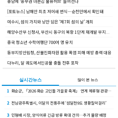
충남에 ‘중부권 마른김 물류허브’ 들어선다
[포토뉴스] 남해안 최초 저어새 번식…순천만에서 확인돼
여수시, 섬의 가치와 낭만 담은 ‘제7회 섬의 날’ 개최
해양수산부 신청사, 부산시 동구의 북항 1단계 재개발 부지에 짓는다
중국 청소년 수학여행단 700여 명 유치
동부지방산림청, 산불진화자원 활용 폭염 피해 예방 총력 대응
다누리, 달 궤도에서인공물 충돌 전후 포착
실시간뉴스
많이 본 뉴스
1
화순군, 「2026 화순 고인돌 가을꽃 축제」 연계 체류형 관광·지역경제 활성화 추진
2
전남광주특별시, 이달의 전통주에 ‘섬달천9도 생황칠막걸리’
3
민형배 시장, 양식어류 긴급 방류 확대 건의…추가 물량 배정