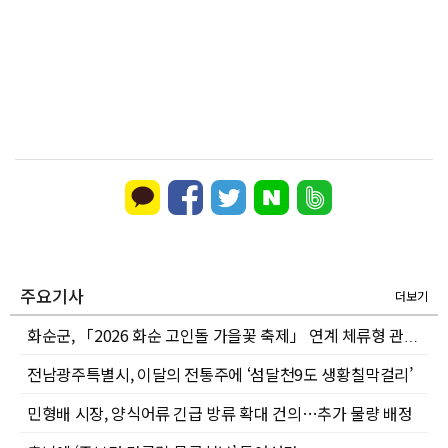
주요기사
더보기
화순군, 「2026 화순 고인돌 가을꽃 축제」 연계 체류형 관광·지역경제 활성화 추진
전남광주특별시, 이달의 전통주에 ‘섬달천9도 생황칠막걸리’
민형배 시장, 양식어류 긴급 방류 확대 건의…추가 물량 배정