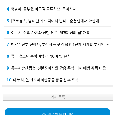
4
충남에 ‘중부권 마른김 물류허브’ 들어선다
5
[포토뉴스] 남해안 최초 저어새 번식…순천만에서 확인돼
6
여수시, 섬의 가치와 낭만 담은 ‘제7회 섬의 날’ 개최
7
해양수산부 신청사, 부산시 동구의 북항 1단계 재개발 부지에 짓는다
8
중국 청소년 수학여행단 700여 명 유치
9
동부지방산림청, 산불진화자원 활용 폭염 피해 예방 총력 대응
10
다누리, 달 궤도에서인공물 충돌 전후 포착
기사 목록
국민환경방송 PC버전