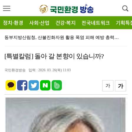
정치·환경
사회·산업
건강·복지
전국네트워크
기획특
동부지방산림청, 산불진화자원 활용 폭염 피해 예방 총력…
다누리, 달 궤도에서인공물 충돌 전후 포착
[특별칼럼] 돌아 갈 본향이 있습니까?
화순군립운주사문화관·전남대학교박물관 공동기획전 ‘운주사…
종자에서 꽃까지... 희귀식물 ‘해오라비난초’ 군락 개…
국민환경방송
입력 : 2026. 03. 26(목) 11:03
담양군, ‘햇빛소득마을’ 1차 공모 창평면 부동마을 선…
가
가
인공지능(AI) 시대 개인정보 제도 혁신,국민과 함께 …
화순군, 벼 출수기 병해충 방제 총력... 8월 18일…
고전에서 배우는 교통사고 예방(전남청장 기고문)
전남광주특별시, 여수서 제7회 섬의 날 연다